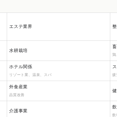
エステ業界
整
、
畜
水耕栽培
鶏
ホテル関係
ス
リゾート業、温泉、スパ
疲
外食産業
健
品質改善
飲
介護事業
飲